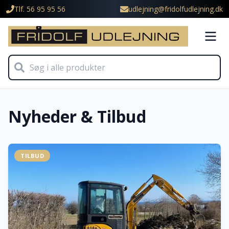
Tlf. 56 95 95 56
udlejning@fridolfudlejning.dk
Nyheder & Tilbud
TILBUD