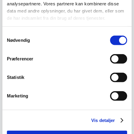
analysepartnere. Vores partnere kan kombinere disse
data med andre oplysninger, du har givet dem, eller som
de har indsamlet fra din brug af deres tjenester.
Samtykkevalg
Nødvendig
Præferencer
05.11.2023
Brændekløver
Statistik
Læs mere →
Marketing
NYHED
Vis detaljer