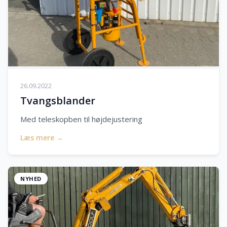
26.09.2022
Tvangsblander
Med teleskopben til højdejustering
Læs mere →
NYHED