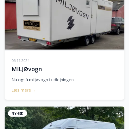
06.11.2024
MILJØvogn
Nu også miljøvogn i udlejningen
Læs mere →
NYHED