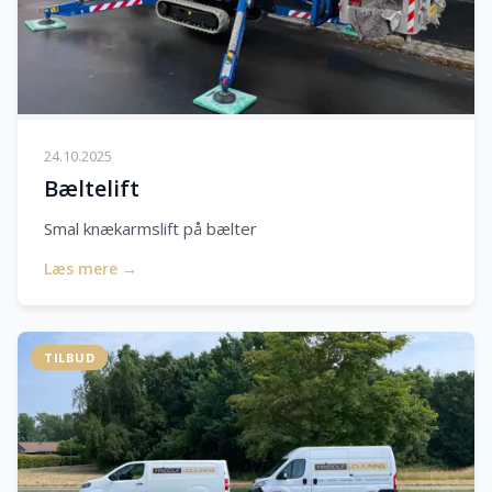
24.10.2025
Bæltelift
Smal knækarmslift på bælter
Læs mere →
TILBUD