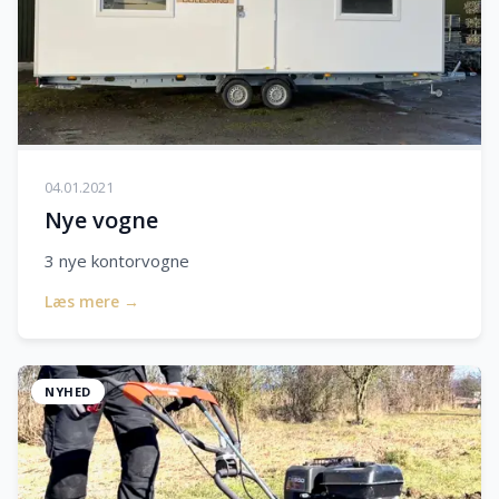
04.01.2021
Nye vogne
3 nye kontorvogne
Læs mere →
NYHED