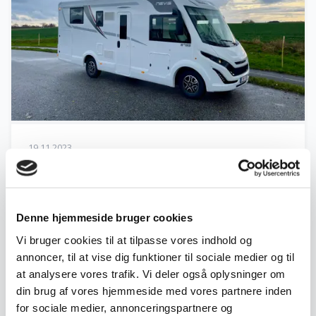
19.11.2023
Ny, lækker italiensk autocamper
Helintegreret med god plads
Denne hjemmeside bruger cookies
Læs mere →
Vi bruger cookies til at tilpasse vores indhold og
annoncer, til at vise dig funktioner til sociale medier og til
at analysere vores trafik. Vi deler også oplysninger om
NYHED
din brug af vores hjemmeside med vores partnere inden
for sociale medier, annonceringspartnere og