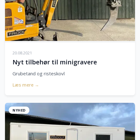
20.08.2021
Nyt tilbehør til minigravere
Grubetand og risteskovl
Læs mere →
NYHED